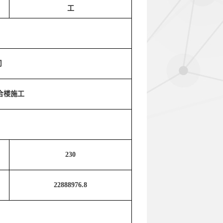
工
司
合楼施工
230
22888976.8