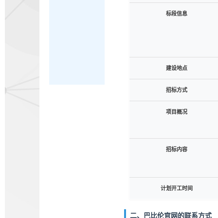
标段信息
建设地点
招标方式
项目概况
招标内容
计划开工时间
二、巴比伦官网的联系方式