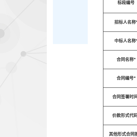
标段编号
招标人名称
中标人名称
合同名称*
合同编号*
合同签署时间
价款形式代码
其他形式合同