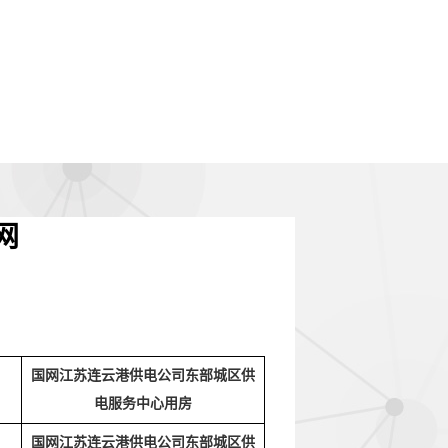
网
国网江苏连云港供电公司东部城区供
电服务中心用房
国网江苏连云港供电公司东部城区供