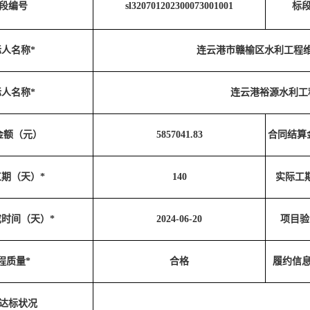
段编号
sl320701202300073001001
标
人名称*
连云港市赣榆区水利工程
人名称*
连云港裕源水利工
金额（元）
5857041.83
合同结算
期（天）*
140
实际工
时间（天）*
2024-06-20
项目验
程质量*
合格
履约信
达标状况