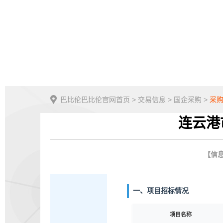
巴比伦巴比伦官网首页
>
交易信息
>
国企采购
>
采
连云港
【信息
一、项目招标情况
项目名称