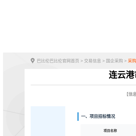
巴比伦巴比伦官网首页
>
交易信息
>
国企采购
>
采
连云港
【信息
一、项目招标情况
项目名称