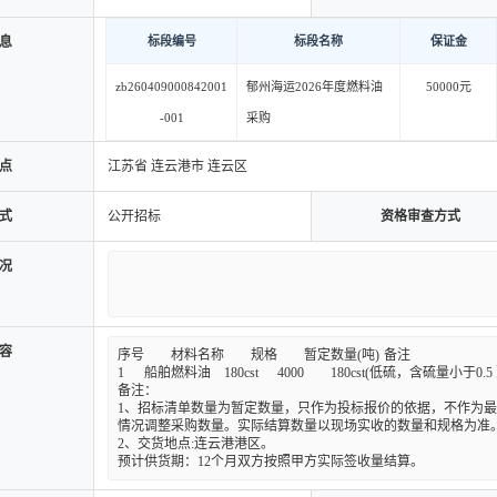
息
标段编号
标段名称
保证金
zb260409000842001
郁州海运2026年度燃料油
50000元
-001
采购
点
江苏省 连云港市 连云区
式
公开招标
资格审查方式
况
容
序号	材料名称	规格	暂定数量(吨)	备注

1	船舶燃料油	180cst	4000	180cst(低硫，含硫量小于0.5 ）

备注：

1、招标清单数量为暂定数量，只作为投标报价的依据，不作为
情况调整采购数量。实际结算数量以现场实收的数量和规格为准。
2、交货地点:连云港港区。

预计供货期：12个月双方按照甲方实际签收量结算。