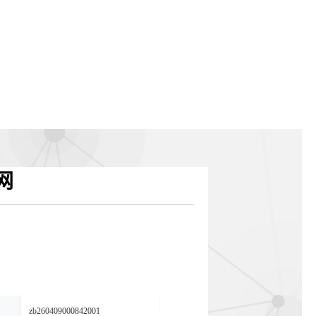
网
zb260409000842001