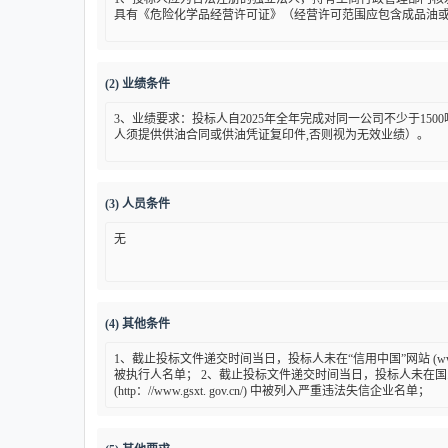
具有《危险化学品经营许可证》（经营许可范围应包含成品油
(2) 业绩条件
3、业绩要求：投标人自2025年全年完成对同一公司不少于1500
人须提供供油合同或供油凭证复印件,否则视为无效业绩）。
(3) 人员条件
无
(4) 其他条件
1、截止投标文件递交时间当日，投标人未在“信用中国”网站 (www.credi
被执行人名单； 2、截止投标文件递交时间当日，投标人未在国
(http：//www.gsxt. gov.cn/) 中被列入严重违法失信企业名单；