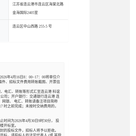
江苏省连云港市连云区海棠北路
金海国际2405室
连云区中山西路 255-5 号
26年4月16日8：00~17：00将单位介
描件、招标文件费用转账截图、开票信
以网银、电汇、转账等形式汇至连云港 科谊
限公司；开户银行：交通银行连云港 连
金支付。网银、 电汇、转账请备注项目简称  
 17 时之前完成；未按时交纳费用的，
间为2026年4月30日9时30分， 投
楼开标室。

密封的投标文件，招标人将予以拒收。

开标，请投标人的法定代表人 (或 其授