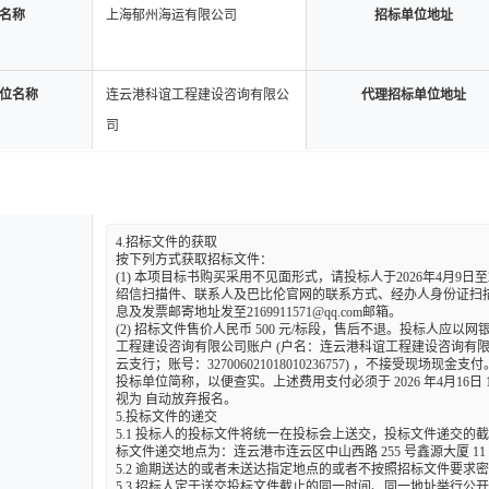
名称
上海郁州海运有限公司
招标单位地址
位名称
连云港科谊工程建设咨询有限公
代理招标单位地址
司
4.招标文件的获取

按下列方式获取招标文件：

(1) 本项目标书购买采用不见面形式，请投标人于2026年4月9日至20
绍信扫描件、联系人及巴比伦官网的联系方式、经办人身份证扫
息及发票邮寄地址发至
2169911571@qq.com
邮箱。

(2) 招标文件售价人民币 500 元/标段，售后不退。投标人应
工程建设咨询有限公司账户 (户名：连云港科谊工程建设咨询有
云支行；账号：327006021018010236757) ，不接受现场现
投标单位简称，以便查实。上述费用支付必须于 2026 年4月16日
视为 自动放弃报名。

5.投标文件的递交

5.1 投标人的投标文件将统一在投标会上送交，投标文件递交的截止时
标文件递交地点为：连云港市连云区中山西路 255 号鑫源大厦 11 
5.2 逾期送达的或者未送达指定地点的或者不按照招标文件要求
5.3 招标人定于送交投标文件截止的同一时间、同一地址举行公开