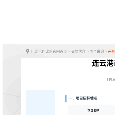
巴比伦巴比伦官网首页
>
交易信息
>
国企采购
>
采
连云港
【信息
一、项目招标情况
项目名称