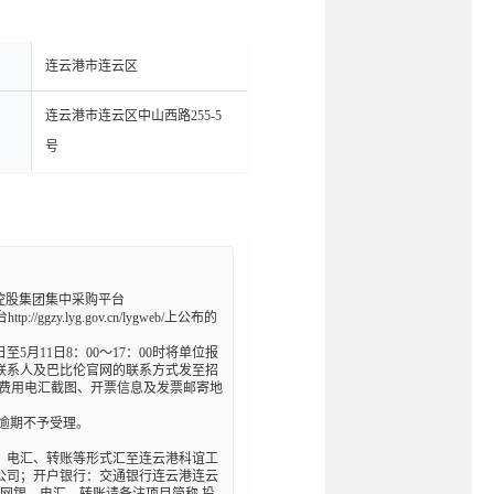
连云港市连云区
连云港市连云区中山西路255-5
号
云港港口控股集团集中采购平台
://ggzy.lyg.gov.cn/lygweb/上公布的
5月11日8：00～17：00时将单位报
联系人及巴比伦官网的联系方式发至招
费用电汇截图、开票信息及发票邮寄地
，逾期不予受理。

银、电汇、转账等形式汇至连云港科谊工
公司；开户银行：交通银行连云港连云