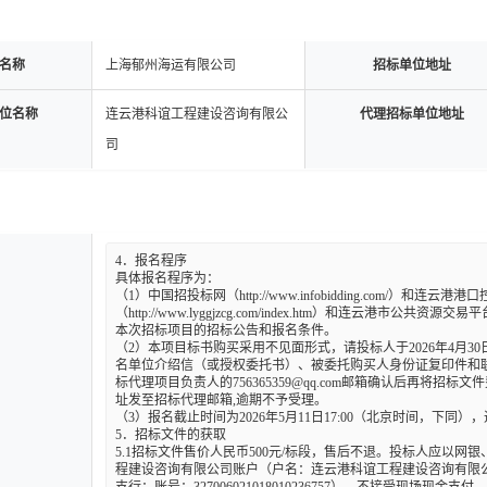
名称
上海郁州海运有限公司
招标单位地址
位名称
连云港科谊工程建设咨询有限公
代理招标单位地址
司
4．报名程序

具体报名程序为：

（1）中国招投标网（http://www.infobidding.com/）和连
（http://www.lyggjzcg.com/index.htm）和连云港市公共资源交易平台http
本次招标项目的招标公告和报名条件。

（2）本项目标书购买采用不见面形式，请投标人于2026年4月30日至
名单位介绍信（或授权委托书）、被委托购买人身份证复印件和
标代理项目负责人的
756365359@qq.com
邮箱确认后再将招标文件
址发至招标代理邮箱,逾期不予受理。

（3）报名截止时间为2026年5月11日17:00（北京时间，下同）
5．招标文件的获取

5.1招标文件售价人民币500元/标段，售后不退。投标人应以网
程建设咨询有限公司账户（户名：连云港科谊工程建设咨询有限