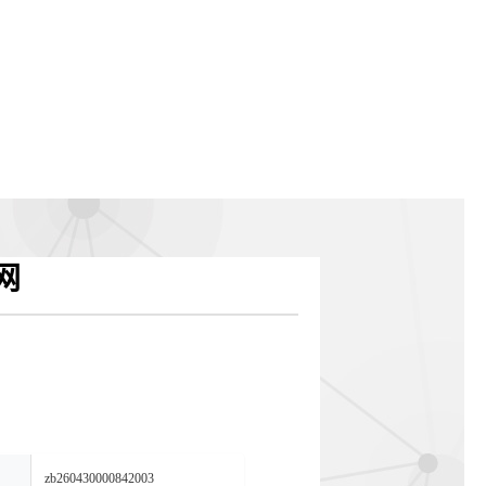
网
zb260430000842003