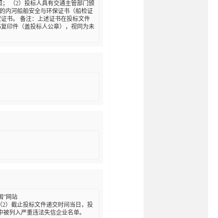
执照； （2）投标人具有交通主管部门颁
效的内河船舶安全与环保证书（船检证
证书。 备注：上述证书在投标文件
书复印件（盖投标人公章），视同为未
国”网站
行人名单。 （2）截止投标文件递交时间当日，投
.cn/）中被列入严重违法失信企业名单。