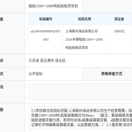
租船1500～2000吨船舶租赁项目
息
标段编号
标段名称
保证金
zb260430000842003
上海郁州海运有限公司
5000元
-001
2026年期租船1500～2000
吨船舶租赁项目
点
江苏省 连云港市 连云区
式
公开招标
资格审查方式
况
容
2.1项目概况及招标范围 上海郁州海运有限公司生产经营需要，
货量1500～2000吨,船舶装载箱位为96teu； （备注：集装箱
级航道载货量为准；若同时出现a级集装箱载货量、a级散货载货
记事栏中明确集装箱载货量，以此数据为准。） 2.2 服务期 自合