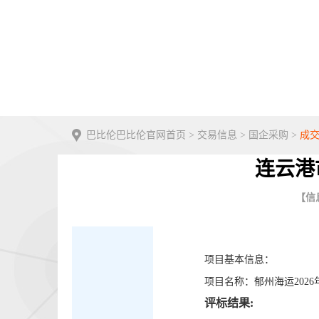
巴比伦巴比伦官网首页
>
交易信息
>
国企采购
>
成
连云港
【信息
项目基本信息：
项目名称：郁州海运202
评标结果: