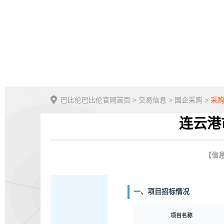
巴比伦巴比伦官网首页
>
交易信息
>
国企采购
>
采
连云港
【信息
一、项目招标情况
项目名称