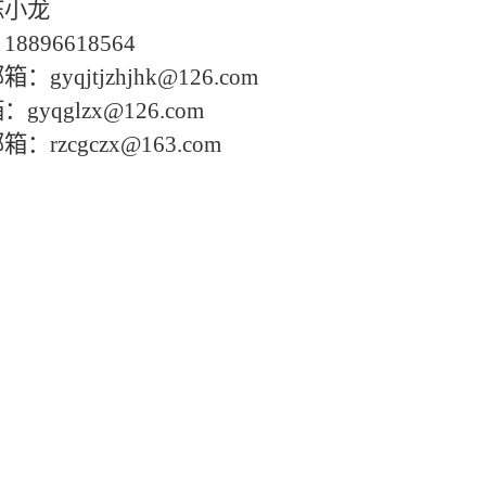
陈小龙
896618564
邮箱：
gyqjtjzhjhk@126.com
箱：
gyqglzx@126.com
邮箱：
rzcgczx@163.com