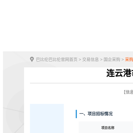
巴比伦巴比伦官网首页
>
交易信息
>
国企采购
>
采
连云港
【信息
一、项目招标情况
项目名称