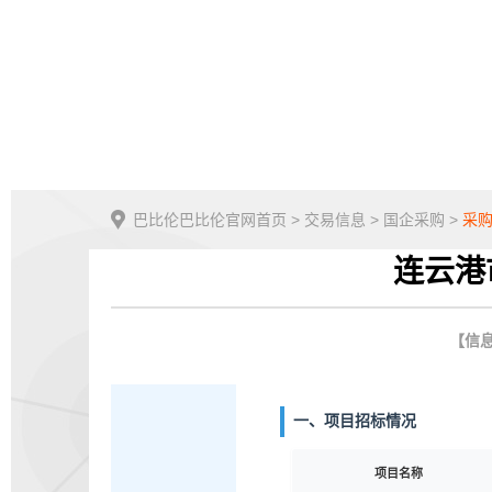
巴比伦巴比伦官网首页
>
交易信息
>
国企采购
>
采
连云港
【信息
一、项目招标情况
项目名称