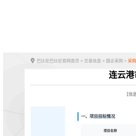
巴比伦巴比伦官网首页
>
交易信息
>
国企采购
>
采
连云港
【信息
一、项目招标情况
项目名称