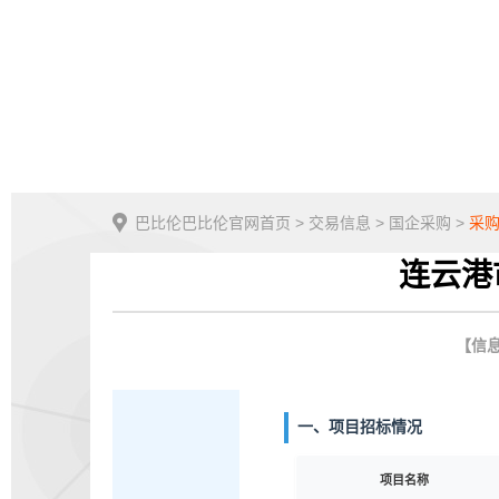
巴比伦巴比伦官网首页
>
交易信息
>
国企采购
>
采
连云港
【信息
一、项目招标情况
项目名称