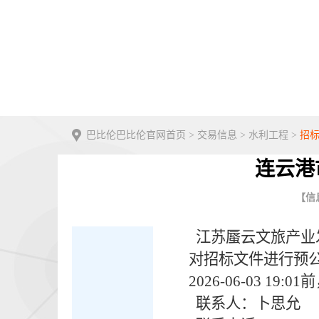
巴比伦巴比伦官网首页
>
交易信息
>
水利工程
>
招
连云港
【信息
江苏蜃云文旅产业
对招标文件进行预
2026-06-03 
联系人：卜思允