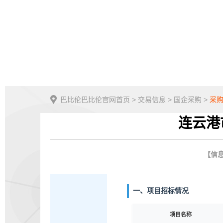
巴比伦巴比伦官网首页
>
交易信息
>
国企采购
>
采
连云港
【信息
一、项目招标情况
项目名称