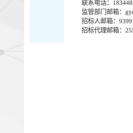
联系电话：1834485
监管部门邮箱：
gy
招标人邮箱：
9399
招标代理邮箱：
25