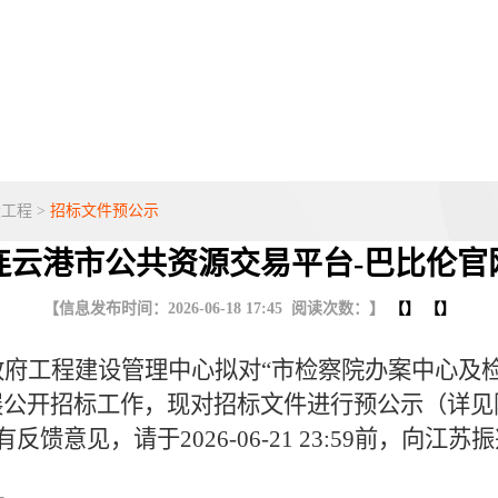
设工程
>
招标文件预公示
连云港市公共资源交易平台-巴比伦官
【信息发布时间：2026-06-18 17:45 阅读次数：】
【】 【】
府工程建设管理中心拟对“市检察院办案中心及
展公开招标工作，现对招标文件进行预公示（详见
反馈意见，请于2026-06-21 23:59前，向