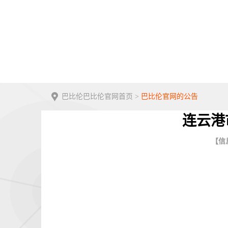
巴比伦巴比伦官网首页
>
巴比伦官网的公告
连云港
【信息